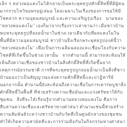
เล็ก ๆ หลวงพ่อแตงโมได้กลายเป็นพระพุทธรูปศักดิ์สิทธิ์ที่มีผู้คน
มากราบไหว้ขอพรอยู่เสมอ โดยเฉพาะในเรื่องของการขอให้มี
โชคลาภ ความอุดมสมบูรณ์ และความเจริญรุ่งเรือง นามของ
“หลวงพ่อแตงโม” เองก็มาจากเรื่องราวเล่าขานว่า เมื่อชาวบ้าน
พบพระพุทธรูปที่ลอยน้ำมาในช่วงเวลาเดียวกับที่ผลแตงโมใน
พื้นที่มีความอุดมสมบูรณ์ ชาวบ้านจึงเรียกพระพุทธรูปองค์นี้ว่า
“หลวงพ่อแตงโม” เพื่อเป็นการเฉลิมฉลองและเชื่อมโยงกับความ
โชคดีที่เกิดขึ้นในช่วงเวลานั้น จากตำนานนี้ สามารถสะท้อนให้
เห็นถึงความเชื่อของชาวบ้านในสิ่งศักดิ์สิทธิ์ที่เกิดขึ้นจาก
เหตุการณ์ธรรมชาติ การที่พระพุทธรูปถูกลอยน้ำมาเป็นสิ่งที่ชาว
บ้านมองว่าเป็นสัญญาณแห่งความศักดิ์สิทธิ์และปาฏิหาริย์
นอกจากนั้น ตำนานนี้ยังสะท้อนถึงความเชื่อในการเคารพบูชาสิ่ง
ศักดิ์สิทธิ์ในพื้นที่ ที่ช่วยสร้างความเชื่อมั่นและแรงศรัทธาให้กับ
ชุมชน สิ่งที่จะได้เรียนรู้จากตำนานหลวงพ่อแตงโม คือการ
สืบสานความเชื่อและศรัทธาทางศาสนา ตำนานเช่นนี้ช่วยสร้าง
ความสัมพันธ์ระหว่างชาวบ้านกับวัดที่เป็นศูนย์กลางของชุมชน
ทำให้เกิดความสามัคคีและการร่วมมือกันในกิจกรรมทางศาสนา