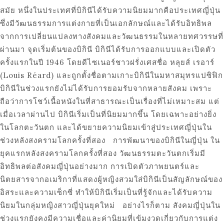
สมัย หนึ่งในประเทศที่บิกินีได้รับความนิยมมากคือประเทศญี่ปุ่น
ซึ่งมีวัฒนธรรมการแต่งกายที่เป็นเอกลักษณ์และได้รับอิทธิพล
จากการเปลี่ยนแปลงทางสังคมและวัฒนธรรมในหลายทศวรรษที่
ผ่านมา จุดเริ่มต้นของบิกินี บิกินีได้รับการออกแบบและเปิดตัว
ครั้งแรกในปี 1946 โดยดีไซเนอร์ชาวฝรั่งเศสชื่อ หลุยส์ เรอาร์
(Louis Réard) และถูกตั้งชื่อตามเกาะบิกินีในมหาสมุทรแปซิฟิก
บิกินีในช่วงแรกยังไม่ได้รับการยอมรับจากหลายสังคม เพราะ
ถือว่าการโชว์เนื้อหนังในที่สาธารณะเป็นเรื่องที่ไม่เหมาะสม แต่
เมื่อเวลาผ่านไป บิกินีเริ่มเป็นที่นิยมมากขึ้น โดยเฉพาะอย่างยิ่ง
ในโลกตะวันตก และได้ขยายความนิยมเข้าสู่ประเทศญี่ปุ่นใน
ช่วงหลังสงครามโลกครั้งที่สอง การพัฒนาของบิกินีในญี่ปุ่น ใน
ยุคแรกหลังสงครามโลกครั้งที่สอง วัฒนธรรมตะวันตกเริ่มมี
อิทธิพลต่อสังคมญี่ปุ่นอย่างมาก การเปิดตัวภาพยนตร์และ
นิตยสารจากอเมริกาที่แสดงผู้หญิงสวมใส่บิกินีเป็นสัญลักษณ์ของ
อิสระและความเซ็กซี่ ทำให้บิกินีเริ่มเป็นที่รู้จักและได้รับความ
นิยมในกลุ่มหญิงสาวญี่ปุ่นยุคใหม่ อย่างไรก็ตาม สังคมญี่ปุ่นใน
ช่วงแรกยังคงมีความเชื่อและค่านิยมที่เข้มงวดเกี่ยวกับการแต่ง