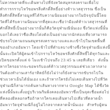
ไม่ควรพลาดที่จะเดินทางไปที่จังหวัดสมุทรสงครามเพื่อไป
ทำการกราบไหว้ขอพรสิ่งศักดิ์สิทธิ์อย่างท้าวเวสสุวรรณ ซึ่งเป็น
สิ่งศักดิ์สิทธิ์สายมูลที่ได้รับความนิยมอย่างมากในปัจจุบันนี้โดย
วัดที่ได้รับความนิยมมากที่สุดและเชื่อว่ามีองค์ท้าวเวสสุวรรณที่
ศักดิ์สิทธิ์เป็นอย่างมากนั้นก็คือวัดจุฬามณีนั่นเอง ซึ่งวัดแห่งนี้นั้น
บอกได้เลยว่าชื่อเสียงโด่งดังเป็นอย่างมากนักท่องเที่ยวสามารถ
ขับรถไปตามถนนสมุทรสงครามบางแคและเข้าไปในเขตพื้นที่
ของอำเภออัมพวา โดยเข้าไปที่ตำบลบางช้างซึ่งวัดจุฬามณีแห่งนี้
นั้นจะเปิดให้ผู้คนเข้าไปกราบไหว้ขอพรสิ่งศักดิ์สิทธิ์ได้ทุกวันและ
เปิดขอพรตั้งแต่ 6 โมงเช้าไปจนถึง 23:45 น เลยทีเดียว ดังนั้น
หากใครอยากจะขอพรกับองค์ท้าวเวสสุวรรณแต่ช่วงเวลากลาง
วันต้องทำงานเสาร์อาทิตย์ก็ยังไม่ว่างก็ยังสามารถขับรถไปใน
ช่วงเวลาเย็นได้นั่นเอง และถ้าหากใครยังไม่เคยเดินทางไปที่วัด
จุฬามณีก็สามารถค้นหาเส้นทางจากทาง Google Map ได้ซึ่งวัด
แห่งนี้นั้นจะตั้งอยู่บริเวณริมฝั่งคลองอัมพวาซึ่งเป็นจุดเชื่อมต่อไป
ที่คลองผีหลอกหรือถ้าหากใครเคยเดินทางไปเที่ยวที่ตลาดน้ำ
อัมพวาวัดจุฬามณีก็อยู่ไม่ไกลจากตลาดน้ำนั่นเอง สำหรับผู้คน