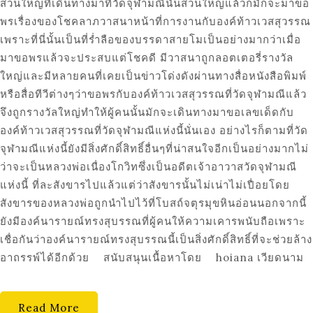
ส่วนใหญ่ที่เดินทางมาที่วัดจุฬามณีนั้นส่วนใหญ่แล้วก็มักจะมาขอ
พรเรื่องของโชคลาภวาสนาหน้าที่การงานกับองค์ท้าวเวสสุวรรณ
เพราะที่นี่นั้นเป็นที่ร่ำลือของบรรดาสายโมเป็นอย่างมากว่าเมื่อ
มาขอพรแล้วจะประสบแต่โชคดี มีวาสนาถูกลอตเตอรี่รางวัล
ใหญ่และมีหลายคนที่เคยเป็นข่าวโด่งดังผ่านทางสื่อหนังสือพิมพ์
หรือสื่อทีวีต่างๆว่าขอพรกับองค์ท้าวเวสสุวรรณที่วัดจุฬามณีแล้ว
จึงถูกรางวัลใหญ่ทำให้ผู้คนนั้นมักจะเดินทางมาขอเลขเด็ดกับ
องค์ท้าวเวสสุวรรณที่วัดจุฬามณีแห่งนี้นั่นเอง อย่างไรก็ตามที่วัด
จุฬามณีแห่งนี้ยังมีสิ่งศักดิ์สิทธิ์อื่นๆที่น่าสนใจอีกเป็นอย่างมากไม่
ว่าจะเป็นหลวงพ่อเนื่องโกวิทซึ่งเป็นอดีตเจ้าอาวาสวัดจุฬามณี
แห่งนี้ ที่ละสังขารไปแล้วแต่ว่าสังขารนั้นไม่เน่าไม่เปื่อยโดย
สังขารของหลวงพ่อถูกนำไปไว้ที่โบสถ์จตุรมุขหินอ่อนนอกจากนี้
ยังมีองค์นารายณ์ทรงสุบรรณที่ผู้คนให้ความเคารพนับถือเพราะ
เชื่อกันว่าองค์นารายณ์ทรงสุบรรณนี้เป็นสิ่งศักดิ์สิทธิ์ที่จะช่วยล้าง
อาถรรพ์ได้อีกด้วย สนับสนุนเนื้อหาโดย hoiana เวียดนาม
Read More