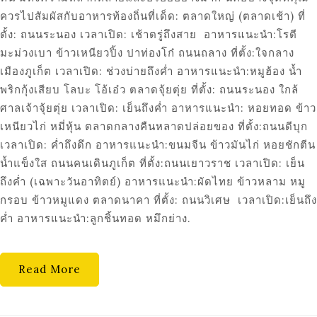
ควรไปสัมผัสกับอาหารท้องถิ่นที่เด็ด: ตลาดใหญ่ (ตลาดเช้า) ที่
ตั้ง: ถนนระนอง เวลาเปิด: เช้าตรู่ถึงสาย อาหารแนะนำ:โรตี
มะม่วงเบา ข้าวเหนียวปิ้ง ปาท่องโก๋ ถนนถลาง ที่ตั้ง:ใจกลาง
เมืองภูเก็ต เวลาเปิด: ช่วงบ่ายถึงค่ำ อาหารแนะนำ:หมูฮ้อง น้ำ
พริกกุ้งเสียบ โลบะ โอ้เอ๋ว ตลาดจุ้ยตุ่ย ที่ตั้ง: ถนนระนอง ใกล้
ศาลเจ้าจุ้ยตุ่ย เวลาเปิด: เย็นถึงค่ำ อาหารแนะนำ: หอยทอด ข้าว
เหนียวไก่ หมี่หุ้น ตลาดกลางคืนหลาดปล่อยของ ที่ตั้ง:ถนนดีบุก
เวลาเปิด: ค่ำถึงดึก อาหารแนะนำ:ขนมจีน ข้าวมันไก่ หอยชักตีน
น้ำแข็งใส ถนนคนเดินภูเก็ต ที่ตั้ง:ถนนเยาวราช เวลาเปิด: เย็น
ถึงค่ำ (เฉพาะวันอาทิตย์) อาหารแนะนำ:ผัดไทย ข้าวหลาม หมู
กรอบ ข้าวหมูแดง ตลาดนาคา ที่ตั้ง: ถนนวิเศษ เวลาเปิด:เย็นถึง
ค่ำ อาหารแนะนำ:ลูกชิ้นทอด หมึกย่าง.
Read More