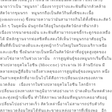
ฉายาว่าเป็น “หมูนรก” เนื่องจากรูปร่างและฟันที่น่ากลัวคล้าย
สัตว์จากขุมนรก หมูนรกถือเป็นสัตว์กินทั้งพืชและเนื้อ
(omnivores) ซึ่งหมายความว่ามันสามารถกินได้ทั้งพืชและสัตว์
เล็ก ๆ ในยุคนั้น มันถูกจัดให้อยู่ในกลุ่มสัตว์นักล่าที่น่ากลัว
เนื่องจากขนาดของมัน และฟันที่สามารถบดขยี้กระดูกของเหยื่อ
ได้ มีหลักฐานจากฟอสซิลที่แสดงให้เห็นว่าหมูนรกอาศัยอยู่ใน
พื้นที่ที่เป็นป่าดงดิบและทุ่งหญ้ากว้างใหญ่ในทวีปอเมริกาเหนือ
และเอเชีย ซึ่งมันกลายเป็นหนึ่งในสัตว์นักล่าที่อยู่จุดสูงสุดของ
ห่วงโซ่อาหารในช่วงเวลานั้น การสูญพันธุ์ของหมูนรกเริ่มขึ้นใน
ช่วงปลายยุคไมโอซีน (Miocene) ประมาณ 16 ล้านปีก่อน มี
หลายทฤษฎีที่อธิบายถึงสาเหตุของการสูญพันธุ์ของหมูนรก หนึ่ง
ในสาเหตุหลักที่อาจเป็นไปได้คือการเปลี่ยนแปลงของสภาพ
แวดล้อม เนื่องจากในช่วงปลายยุคไมโอซีน โลกมีการ
เปลี่ยนแปลงทางสภาพภูมิอากาศอย่างมาก ป่าดงดิบเริ่มหดตัวลง
และทุ่งหญ้าเพิ่มขึ้น ทำให้สภาพแวดล้อมที่หมูนรกเคยอาศัยอยู่
เปลี่ยนไปอย่างรวดเร็ว สัตว์เหล่านี้อาจไม่สามารถปรับตัวกับ
สภาพแวดล้อมใหม่ได้ทันและขาดแหล่งอาหารที่เพียงพอ อีก