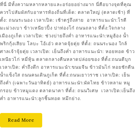
ที่นี่ มีทั้งความหลากหลายและอร่อยอย่างมาก นี่คือบางจุดที่คุณ
ควรไปสัมผัสกับอาหารท้องถิ่นที่เด็ด: ตลาดใหญ่ (ตลาดเช้า) ที่
ตั้ง: ถนนระนอง เวลาเปิด: เช้าตรู่ถึงสาย อาหารแนะนำ:โรตี
มะม่วงเบา ข้าวเหนียวปิ้ง ปาท่องโก๋ ถนนถลาง ที่ตั้ง:ใจกลาง
เมืองภูเก็ต เวลาเปิด: ช่วงบ่ายถึงค่ำ อาหารแนะนำ:หมูฮ้อง น้ำ
พริกกุ้งเสียบ โลบะ โอ้เอ๋ว ตลาดจุ้ยตุ่ย ที่ตั้ง: ถนนระนอง ใกล้
ศาลเจ้าจุ้ยตุ่ย เวลาเปิด: เย็นถึงค่ำ อาหารแนะนำ: หอยทอด ข้าว
เหนียวไก่ หมี่หุ้น ตลาดกลางคืนหลาดปล่อยของ ที่ตั้ง:ถนนดีบุก
เวลาเปิด: ค่ำถึงดึก อาหารแนะนำ:ขนมจีน ข้าวมันไก่ หอยชักตีน
น้ำแข็งใส ถนนคนเดินภูเก็ต ที่ตั้ง:ถนนเยาวราช เวลาเปิด: เย็น
ถึงค่ำ (เฉพาะวันอาทิตย์) อาหารแนะนำ:ผัดไทย ข้าวหลาม หมู
กรอบ ข้าวหมูแดง ตลาดนาคา ที่ตั้ง: ถนนวิเศษ เวลาเปิด:เย็นถึง
ค่ำ อาหารแนะนำ:ลูกชิ้นทอด หมึกย่าง.
Read More