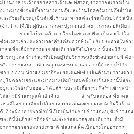
มีร้านอาหารเจ้าอร่อยหลายเจ้าและที่สำคัญราคาย่อมเยาว์เป็น
อย่างมากซึ่งจะมีทั้งอาหารตามสั่งและร้านไอศครีมรวมถึงน้ำปั่น
และก๋วยเตี๋ยวหมูเป็นต้นซึ่งร้านอาหารแต่ละร้านนั้นนับได้ว่าเป็น
เจ้าเก่าแก่ที่เปิดคู่กับตลาดนครปฐมมาอย่างยาวนานเลยทีเดียว
อย่างไรก็ตามถ้าหากใครไม่สะดวกที่จะเดินทางไปใน
ช่วงเวลาเช้าและช่วงเวลาค่ำแต่สะดวกที่จะไปรับประทานในช่วง
เวลาเที่ยงก็มีอาหารขายเช่นเดียวกันซึ่งในโซน 2 นั้นจะมีร้าน
ข้าวหมูแดงเจ้าเก่าแก่ที่เปิดอยู่ให้บริการจนถึงช่วงบ่ายเลยทีเดียว
หรือจะขายจนกว่าข้าวหมูแดงจะหมด นอกจากนี้ถ้าหากไปถึง
ซอย 2 ก่อนเที่ยงแล้วเราก็จะมีรถเข็นที่เขียนสินค้านำมาวางขาย
อยู่ริมคลองเยอะแยะมากมายเต็มไปหมดซึ่งรถเข็นเหล่านี้นั้นจะ
อยู่แถวใกล้ๆกับซอย 1 ได้แก่ร้านบะหมี่เกี๊ยวรวมถึงร้านข้าวหน้า
ไก่และมีร้านหมูสเต็กอีกด้วย สำหรับนักท่องเที่ยวคน
ไหนที่ไม่อยากที่จะไปกินอาหารรถเข็นแต่อยากจะนั่งกินในร้าน
ดีๆก็จะมีอาคารพาณิชย์ที่เปิดเป็นร้านขายข้าวแกงอยู่ซึ่งข้าวแกง
ของที่นี่นั่นก็รสชาติจัดจ้านและอร่อยมากๆเช่นเดียวกัน ซึ่งมี
อาหารมากมายหลายรสชาติเช่นแกงเผ็ดเป็ดย่างโดยอาหาร