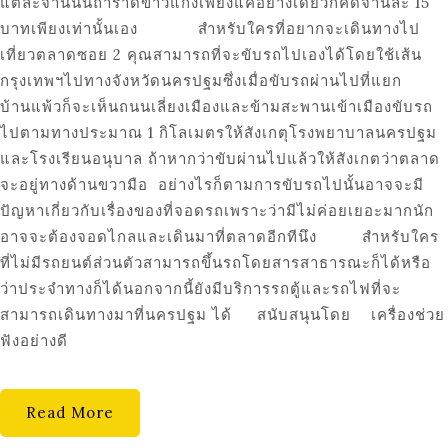
แต่ละจานนั้นถ้าราดข้าวแกงเพียงแค่อย่างเดียวก็คิดจานละ 15
บาทเพียงเท่านั้นเอง สำหรับใครที่อยากจะเดินทางไป
เที่ยวตลาดซอย 2 คุณสามารถที่จะขับรถไปเองได้โดยใช้เส้น
กรุงเทพฯไปทางจังหวัดนครปฐมซึ่งเมื่อขับรถผ่านไปที่แยก
บ้านแพ้วก็จะเห็นถนนเลี่ยงเมืองและข้ามสะพานเข้าเมืองขับรถ
ไปตามทางประมาณ 1 กิโลเมตรให้สังเกตุโรงพยาบาลนครปฐม
และโรงเรียนอนุบาล ถ้าหากว่าขับผ่านไปแล้วให้สังเกตว่าตลาด
จะอยู่ทางด้านขวามือ อย่างไรก็ตามการขับรถไปนั้นอาจจะมี
ปัญหาเกี่ยวกับเรื่องของที่จอดรถเพราะว่ามีไม่ค่อยเยอะมากนัก
อาจจะต้องจอดไกลและเดินมาที่ตลาดอีกทีนึง สำหรับใคร
ที่ไม่มีรถยนต์ส่วนตัวสามารถขึ้นรถโดยสารสาธารณะก็ได้หรือ
ว่าประจำทางก็ได้นอกจากนี้ยังมีบริการรถตู้และรถไฟที่จะ
สามารถเดินทางมาที่นครปฐม ได้ สนับสนุนโดย เครื่องช่วย
ฟังอย่างดี
Read More